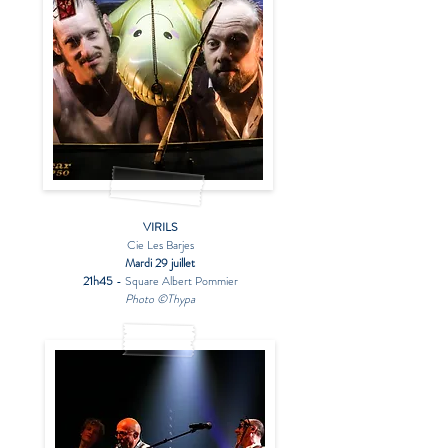
VIRILS
Cie Les Barjes
Mardi 29 juillet
21h45
- Square Albert Pommier
Photo ©Thypa