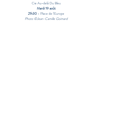
Cie Au-delà Du Bleu
Mardi 19 août
21h30
- Place de l'Europe
Photo ©Jean-Camille Goimard
LA SYMPHONIE DES CHAUVE-SOURIS