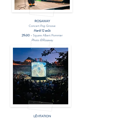
ROSAWAY
Concert Pop Groove
Mardi 12 août
21h30
- Square Albert Pommier
Photo ©Rosaway
LÉVITATION